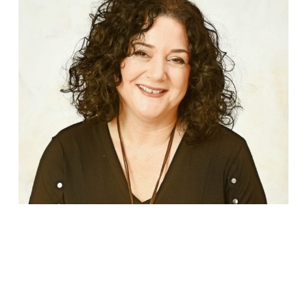
ורד יהב - 25 שנה בתחום החינוך
הי אני ורד יהב מקימת המרכז, בעלת M.A בייעוץ חינוכי
ומומחית לאבחון וטיפול בשיטת אירלן. הפעילות שלנו
משלבת מקצוענות לימודית אקדמית לצד סבלנות, העצמה,