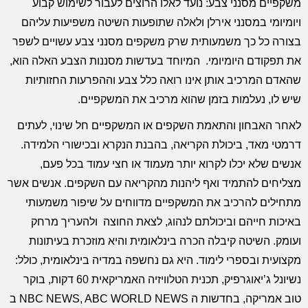
משקפיים מסנני צבע: נועד לאלו הרוצים לעבור לשימוש קבוע
ויומיומי במסנני אירלן ולאלה שתופעות השיטה משפיעות עליהם
בצורה כל כך משמעותית שרק משקפים מסנני צבע עשויים לשפר
את תפקודם היומיומי. המיוחד בעדשות מסננות הצבע האלה הוא,
שהאדם המרכיב אותן אינו רואה כלל צבע וההפרעות החזותיות
שיש לו, נעלמות בזמן שהוא מרכיב את המשקפיים.
לאחר האבחון והתאמת השקפים או המשקפיים חל שינוי, לעתים
דרמטי מאד, ביכולת הקריאה, בהבנת הנקרא ובכישורי הלמידה.
אנשים שלא יכלו לקרוא יותר מעמוד או חצי עמוד בכל פעם,
מצליחים להתמיד ואף ליהנות מהקריאה עם השקפים. אנשים אשר
מתחילים להרכיב את המשקפיים מדווחים על שיפור משמעותי
באיכות חייהם וביכולתם לנהוג, לצאת החוצה ולהעריך מרחק
ועומק. השיטה קיבלה הכרה בינלאומית והיא מוזכרת בעיתונות
מקצועית ובספרי לימוד. היא גם נחשפה במדיה בינלאומית, כולל:
נשיונל ג’יאוגרפיק, תכנית הטלוויזיה האמריקאית 60 דקות, בוקר
טוב אמריקה, בחדשות ה NBC NEWS, ABC WORLD NEWS ב